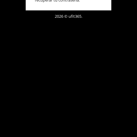
recuperar tu contraseña.
2026 © ufit365.