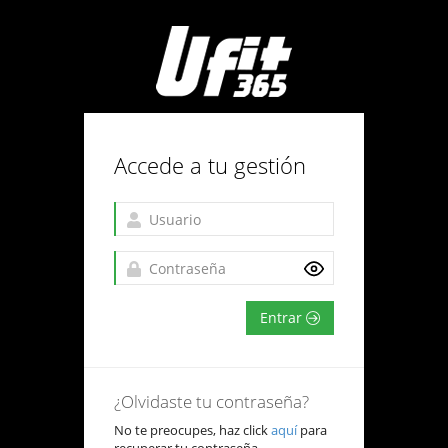
Accede a tu gestión
Entrar
¿Olvidaste tu contraseña?
No te preocupes, haz click
aquí
para